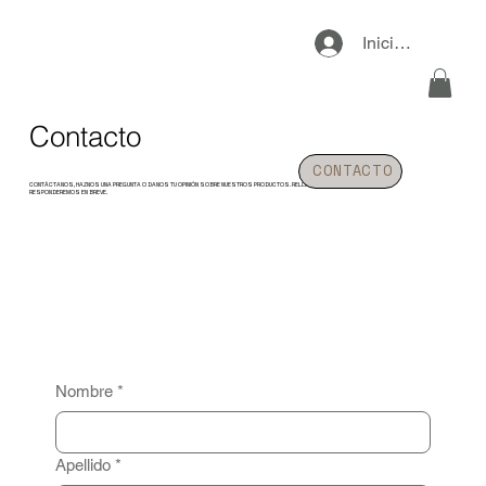
Iniciar sesión
Contacto
CONTACTO
CONTÁCTANOS, HAZNOS UNA PREGUNTA O DANOS TU OPINIÓN SOBRE NUESTROS PRODUCTOS. RELLENA EL FORMULARIO Y TE
RESPONDEREMOS EN BREVE.
Nombre
*
Apellido
*