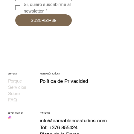
Sí, quiero suscribirme al 
newsletter.
*
SUSCRIBIRSE
EMPRESA
INFORMACIÓN JURÍDICA
Política de Privacidad
Porque
Servicios
Sobre
FAQ
CONTACTO
REDES SOCIALES
info@damablancastudios.com
Tel: +376 855424